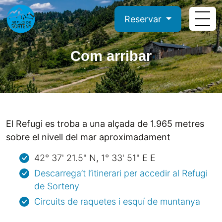
Reservar
Com arribar
El Refugi es troba a una alçada de 1.965 metres
sobre el nivell del mar aproximadament
42° 37' 21.5" N, 1° 33' 51" E E
Descarrega’t l’itinerari per accedir al Refugi
de Sorteny
Circuits de raquetes i esquí de muntanya