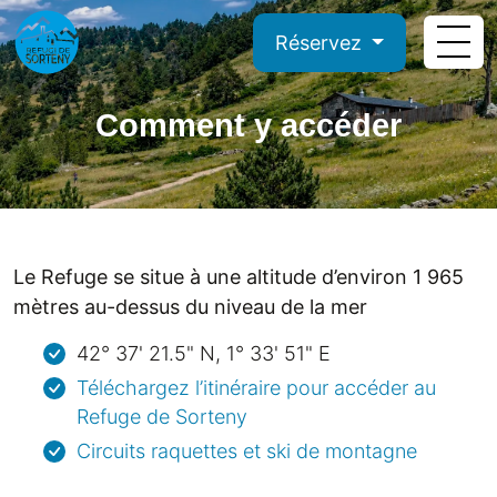
Réservez
Comment y accéder
Le Refuge se situe à une altitude d’environ 1 965
mètres au-dessus du niveau de la mer
42° 37' 21.5" N, 1° 33' 51" E
Téléchargez l’itinéraire pour accéder au
Refuge de Sorteny
Circuits raquettes et ski de montagne