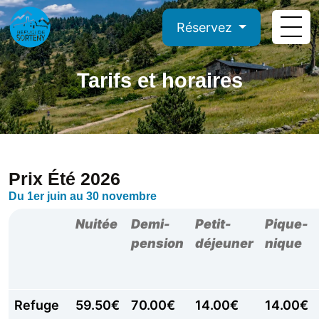
Réservez
Tarifs et horaires
Prix Été 2026
Du 1er juin au 30 novembre
Nuitée
Demi-
Petit-
Pique-
pension
déjeuner
nique
Refuge
59.50€
70.00€
14.00€
14.00€