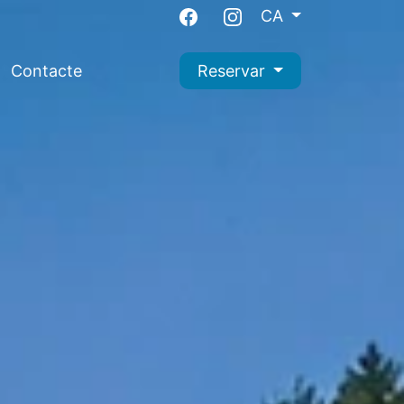
CA
Contacte
Reservar