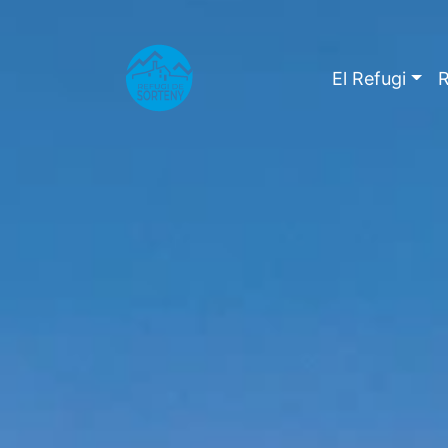
El Refugi
R