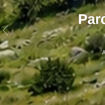
Par
Par
Par
Par
A
A
A
A