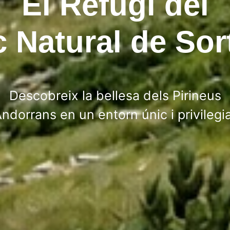
El Refugi del
El Refugi del
El Refugi del
El Refugi del
c Natural de Sor
c Natural de Sor
c Natural de Sor
c Natural de Sor
Descobreix la bellesa dels Pirineus
Descobreix la bellesa dels Pirineus
Descobreix la bellesa dels Pirineus
Descobreix la bellesa dels Pirineus
ndorrans en un entorn únic i privilegi
ndorrans en un entorn únic i privilegi
ndorrans en un entorn únic i privilegi
ndorrans en un entorn únic i privilegi