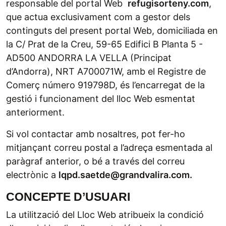
responsable del portal Web
refugisorteny.com
,
que actua exclusivament com a gestor dels
continguts del present portal Web, domiciliada en
la C/ Prat de la Creu, 59-65 Edifici B Planta 5 -
AD500 ANDORRA LA VELLA (Principat
d’Andorra), NRT A700071W, amb el Registre de
Comerç número 919798D, és l’encarregat de la
gestió i funcionament del lloc Web esmentat
anteriorment.
Si vol contactar amb nosaltres, pot fer-ho
mitjançant correu postal a l’adreça esmentada al
paràgraf anterior, o bé a través del correu
electrònic a
lqpd.saetde@grandvalira.com.
CONCEPTE D’USUARI
La utilització del Lloc Web atribueix la condició