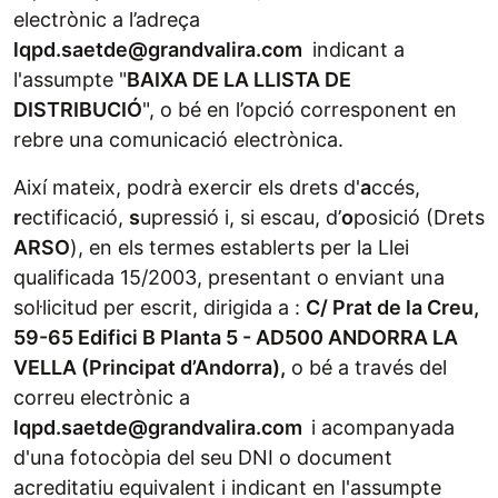
electrònic a l’adreça
lqpd.saetde@grandvalira.com
indicant a
l'assumpte "
BAIXA DE LA LLISTA DE
DISTRIBUCIÓ
", o bé en l’opció corresponent en
rebre una comunicació electrònica.
Així mateix, podrà exercir els drets d'
a
ccés,
r
ectificació,
s
upressió i, si escau, d’
o
posició (Drets
ARSO
), en els termes establerts per la Llei
qualificada 15/2003, presentant o enviant una
sol·licitud per escrit, dirigida a :
C/ Prat de la Creu,
59-65 Edifici B Planta 5 - AD500 ANDORRA LA
VELLA (Principat d’Andorra),
o bé a través del
correu electrònic a
lqpd.saetde@grandvalira.com
i acompanyada
d'una fotocòpia del seu DNI o document
acreditatiu equivalent i indicant en l'assumpte