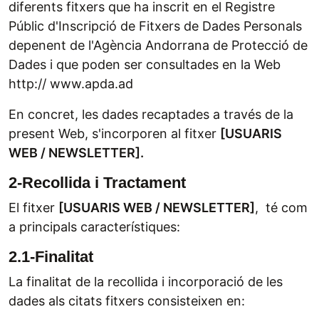
diferents fitxers que ha inscrit en el Registre
Públic d'Inscripció de Fitxers de Dades Personals
depenent de l'Agència Andorrana de Protecció de
Dades i que poden ser consultades en la Web
http:// www.apda.ad
En concret, les dades recaptades a través de la
present Web, s'incorporen al fitxer
[
USUARIS
WEB / NEWSLETTER
].
2-Recollida i Tractament
El fitxer
[
USUARIS WEB / NEWSLETTER
]
, té com
a principals característiques:
2.1-Finalitat
La finalitat de la recollida i incorporació de les
dades als citats fitxers consisteixen en: