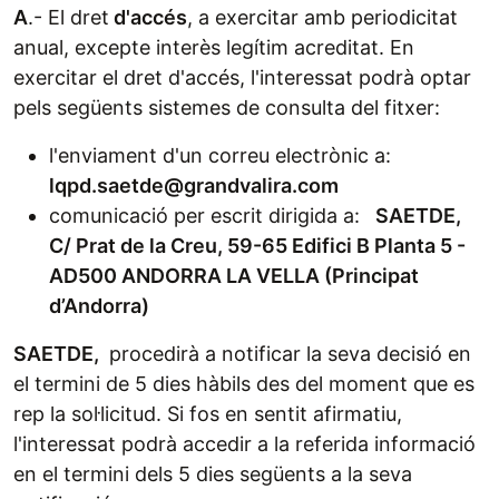
A
.- El dret
d'accés
, a exercitar amb periodicitat
anual, excepte interès legítim acreditat. En
exercitar el dret d'accés, l'interessat podrà optar
pels següents sistemes de consulta del fitxer:
l'enviament d'un correu electrònic a:
lqpd.saetde@grandvalira.com
comunicació per escrit dirigida a:
SAETDE,
C/ Prat de la Creu, 59-65 Edifici B Planta 5 -
AD500 ANDORRA LA VELLA (Principat
d’Andorra)
SAETDE,
procedirà a notificar la seva decisió en
el termini de 5 dies hàbils des del moment que es
rep la sol·licitud. Si fos en sentit afirmatiu,
l'interessat podrà accedir a la referida informació
en el termini dels 5 dies següents a la seva