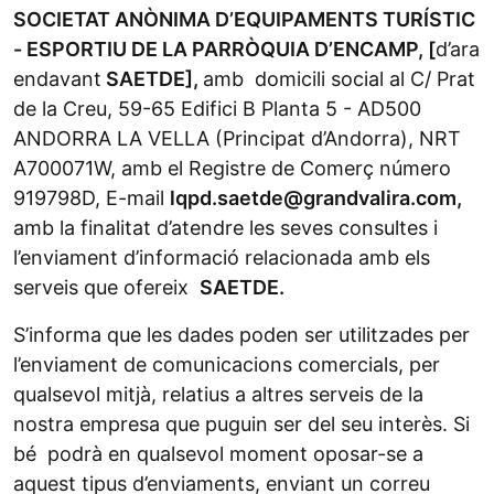
SOCIETAT ANÒNIMA D’EQUIPAMENTS TURÍSTIC
- ESPORTIU DE LA PARRÒQUIA D’ENCAMP, [
d’ara
endavant
SAETDE],
amb domicili social al C/ Prat
de la Creu, 59-65 Edifici B Planta 5 - AD500
ANDORRA LA VELLA (Principat d’Andorra), NRT
A700071W, amb el Registre de Comerç número
919798D, E-mail
lqpd.saetde@grandvalira.com
,
amb la finalitat d’atendre les seves consultes i
l’enviament d’informació relacionada amb els
serveis que ofereix
SAETDE.
S’informa que les dades poden ser utilitzades per
l’enviament de comunicacions comercials, per
qualsevol mitjà, relatius a altres serveis de la
nostra empresa que puguin ser del seu interès. Si
bé podrà en qualsevol moment oposar-se a
aquest tipus d’enviaments, enviant un correu