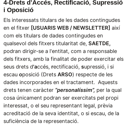
4-Drets d’Accés, Rectificació, Supressió
i Oposició
Els interessats titulars de les dades contingudes
en el fitxer
[
USUARIS WEB / NEWSLETTER]
així
com els titulars de dades contingudes en
qualsevol dels fitxers titularitat de,
SAETDE,
podran dirigir-se a l'entitat, com a responsable
dels fitxers, amb la finalitat de poder exercitar els
seus drets d
'a
ccés,
r
ectificació,
s
upressió, i si
escau
o
posició (Drets
ARSO
) respecte de les
dades incorporades en el tractament. Aquests
drets tenen caràcter
“personalíssim”,
per la qual
cosa únicament podran ser exercitats pel propi
interessat, o el seu representant legal, prèvia
acreditació de la seva identitat, o si escau, de la
suficiència de la representació.