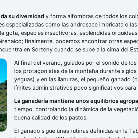
oda su diversidad
y forma alfombras de todos los col
es especializadas como las androsace imbricata o las
la gota, especies insectívoras, espléndidas orquídea
rio pirenaico; finalmente, podemos encontrar otras esp
encuentra en Sorteny cuando se sube a la cima del Es
Al final del verano, guiados por el sonido de l
los protagonistas de la montaña durante siglos 
yeguas) y en las llanuras, el pequeño ganado (ov
límites administrativos poco significativos para 
La ganadería mantiene unos equilibrios agrop
tiempo, controlando la dinámica de la vegetac
buena calidad de los pastos.
El ganado sigue unas rutinas definidas en la T