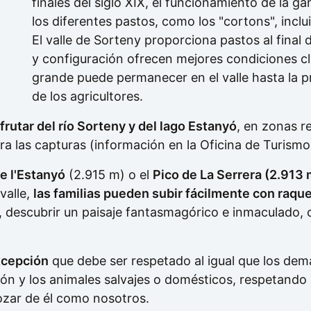
finales del siglo XIX, el funcionamiento de la gan
los diferentes pastos, como los "cortons", inclu
El valle de Sorteny proporciona pastos al final
y configuración ofrecen mejores condiciones cl
grande puede permanecer en el valle hasta la pr
de los agricultores.
utar del río Sorteny y del lago Estanyó
, en zonas r
ra las capturas (información en la Oficina de Turismo
e l'Estanyó
(2.915 m) o el
Pico de La Serrera (2.913 m
valle,
las familias pueden subir fácilmente con raque
, descubrir un paisaje fantasmagórico e inmaculado, c
xcepción
que debe ser respetado al igual que los demás
ción y los animales salvajes o domésticos, respetand
ozar de él como nosotros.