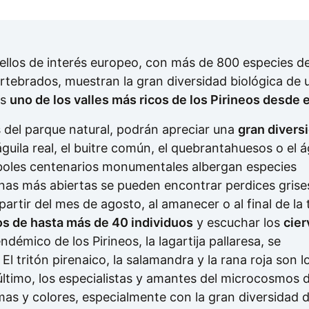
ellos de interés europeo, con más de 800 especies de 
tebrados, muestran la gran diversidad biológica de u
es
uno de los valles más ricos de los Pirineos desde e
os del parque natural, podrán apreciar una
gran divers
ila real, el buitre común, el quebrantahuesos o el á
boles centenarios monumentales albergan especies
onas más abiertas se pueden encontrar perdices grise
partir del mes de agosto, al amanecer o al final de la 
s de hasta más de 40 individuos
y escuchar los
cier
démico de los Pirineos, la lagartija pallaresa, se
 El tritón pirenaico, la salamandra y la rana roja son l
ltimo, los especialistas y amantes del microcosmos d
mas y colores, especialmente con la gran diversidad 