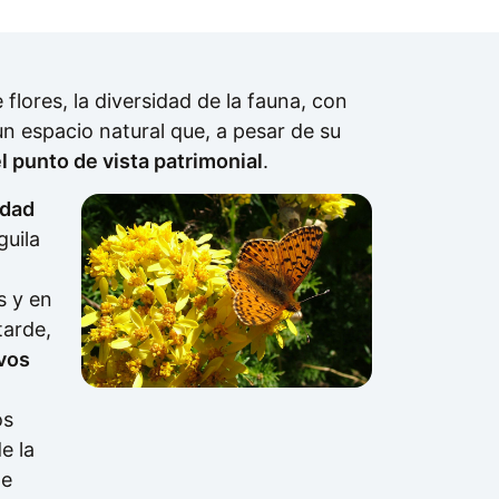
flores, la diversidad de la fauna, con
n espacio natural que, a pesar de su
l punto de vista patrimonial
.
idad
guila
s y en
tarde,
vos
os
e la
de