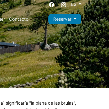
ES
uer
Contacto
Reservar
 significaría "la plana de las brujas",