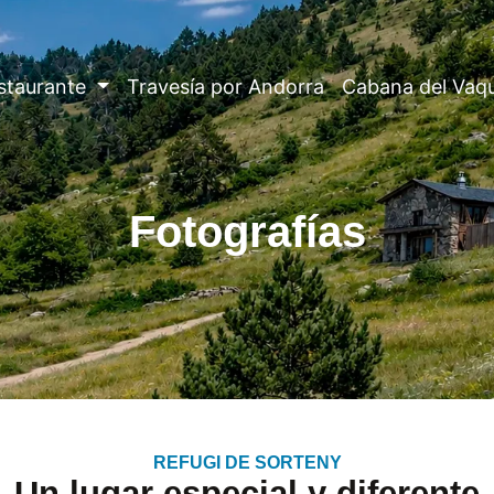
staurante
Travesía por Andorra
Cabana del Vaq
Fotografías
REFUGI DE SORTENY
Un lugar especial y diferente